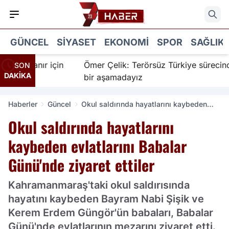
GÜNCEL
SIYASET
EKONOMI
SPOR
SAĞLIK
 İnanır için
Ömer Çelik: Terörsüz Türkiye sürecinde y
SON
DAKİKA
bir aşamadayız
Haberler
Güncel
Okul saldırında hayatlarını kaybeden
evlatlarını Babalar Günü'nde ziyaret
Okul saldırında hayatlarını
ettiler
kaybeden evlatlarını Babalar
Günü'nde ziyaret ettiler
Kahramanmaraş'taki okul saldırısında
hayatını kaybeden Bayram Nabi Şişik ve
Kerem Erdem Güngör'ün babaları, Babalar
Günü'nde evlatlarının mezarını ziyaret etti.