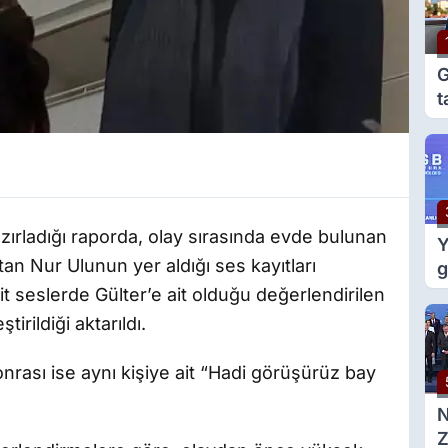
G
t
e
g
azırladığı raporda, olay sırasında evde bulunan
Y
an Nur Ulunun yer aldığı ses kayıtları
g
m
t seslerde Gülter’e ait olduğu değerlendirilen
d
tirildiği aktarıldı.
ası ise aynı kişiye ait “Hadi görüşürüz bay
Z