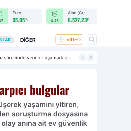
Euro
Altın (Gr)
₺
₺
55,05
6.527,23
07
0.48
VİDEO
DIĞER
ANLAR
14:18
Merkez Bankası fa
arpıcı bulgular
üşerek yaşamını yitiren,
tülen soruşturma dosyasına
 olay anına ait ev güvenlik