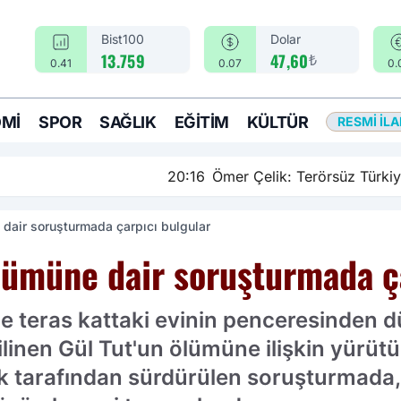
Bist100
Dolar
₺
13.759
47,60
0.41
0.07
0.
MI
SPOR
SAĞLIK
EĞITIM
KÜLTÜR
RESMI İL
rsüz Türkiye sürecinde yeni bir aşamadayız
 dair soruşturmada çarpıcı bulgular
ölümüne dair soruşturmada ç
de teras kattaki evinin penceresinden d
bilinen Gül Tut'un ölümüne ilişkin yürü
ılık tarafından sürdürülen soruşturmada,