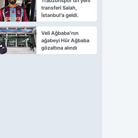
Trabzonspor’un yeni
transferi Salah,
İstanbul’a geldi.
Veli Ağbaba’nın
ağabeyi Hür Ağbaba
gözaltına alındı