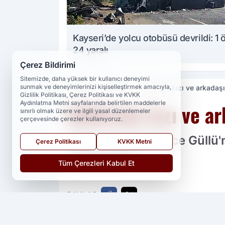
Kayseri’de yolcu otobüsü devrildi: 1 
24 yaralı
Çerez Bildirimi
Sitemizde, daha yüksek bir kullanıcı deneyimi
sunmak ve deneyimlerinizi kişiselleştirmek amacıyla,
Haberler
Güncel
Güllü'nün kızı ve arkadaşın
Gizlilik Politikası, Çerez Politikası ve KVKK
Aydınlatma Metni sayfalarında belirtilen maddelerle
Güllü'nün kızı ve ar
sınırlı olmak üzere ve ilgili yasal düzenlemeler
çerçevesinde çerezler kullanıyoruz.
Yakalanmadan önce Güllü'nü
Çerez Politikası
KVKK Metni
ortaya çıktı.
Tüm Çerezleri Kabul Et
PAYLAŞ
Yedi 23 Haber
kaynağını Google'da ter