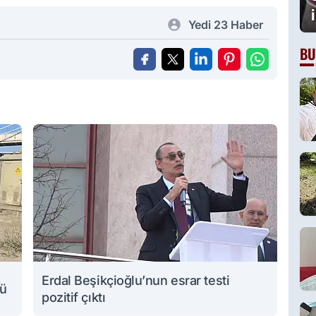
Yedi 23 Haber
BU
Erdal Beşikçioğlu’nun esrar testi
lü
pozitif çıktı