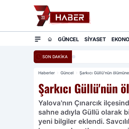
GÜNCEL
SIYASET
EKONO
20:16
Ömer Çelik: Terö
SON DAKİKA
Haberler
Güncel
Şarkıcı Güllü'nün ölümüne
Şarkıcı Güllü'nün 
Yalova'nın Çınarcık ilçesin
sahne adıyla Güllü olarak 
yeni bilgiler eklendi. Savc