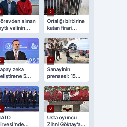
1
2
örevden alınan
Ortalığı birbirine
aytlı valinin
katan firari
şine sürpriz
maymun, kadını
örev
yaraladı
3
4
apay zeka
Sanayinin
eliştirene 5
prensesi: 15
ilyon lira kredi
yaşında 5 çırağı
esteği
var
5
6
NATO
Usta oyuncu
irvesi'nde
Zihni Göktay’a