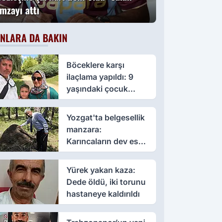
imzayı attı
NLARA DA BAKIN
Böceklere karşı
ilaçlama yapıldı: 9
yaşındaki çocuk
öldü, annesi yoğun
bakımda
Yozgat'ta belgesellik
manzara:
Karıncaların dev eseri
görenleri büyüledi
Yürek yakan kaza:
Dede öldü, iki torunu
hastaneye kaldırıldı