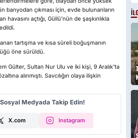
erlendirmelere göre, olaydan önce yüksek
g
’nün banyodan çıkması için, evde bulunanların
İL
B
n havasını açtığı, Güllü’nün de şaşkınlıkla
a
g
edildi.
anan tartışma ve kısa süreli boğuşmanın
üğü öne sürüldü.
ülter, Sultan Nur Ulu ve iki kişi, 9 Aralık’ta
tına alınmıştı. Savcılığın olaya ilişkin
i Sosyal Medyada Takip Edin!
X.com
Instagram