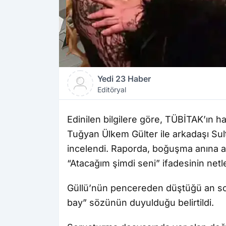
Yedi 23 Haber
Editöryal
Edinilen bilgilere göre, TÜBİTAK’ın h
Tuğyan Ülkem Gülter ile arkadaşı Sult
incelendi. Raporda, boğuşma anına ai
“Atacağım şimdi seni” ifadesinin netleş
Güllü’nün pencereden düştüğü an sonr
bay” sözünün duyulduğu belirtildi.