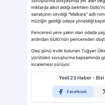
Soruşturma dosyasında yer alan değ
miktarda alkol aldığı belirtilen Güllü
sanatçının sevdiği “Malkara” adlı roma
müziğin geldiği odaya yöneldiği kayd
Penceresi yere yakın olan odada yaş
ardından Güllü’nün pencereden düşt
Olay günü evde bulunan Tuğyan Ülkem G
yürütülen soruşturma kapsamında gözal
incelemesi sürüyor.
Yedi 23 Haber - Biz
Facebook