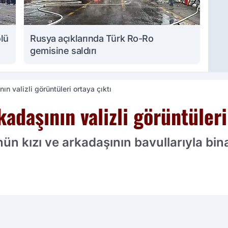
ölü
Rusya açıklarında Türk Ro-Ro
gemisine saldırı
ın valizli görüntüleri ortaya çıktı
kadaşının valizli görüntüleri
n kızı ve arkadaşının bavullarıyla bina
cih edilen kaynak olarak ekleyin!