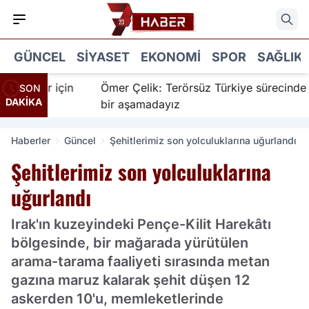
GÜNCEL
SIYASET
EKONOMI
SPOR
SAĞLIK
nanır için
Ömer Çelik: Terörsüz Türkiye sürecinde yen
SON
DAKİKA
bir aşamadayız
Haberler
Güncel
Şehitlerimiz son yolculuklarına uğurlandı
Şehitlerimiz son yolculuklarına
uğurlandı
Irak'ın kuzeyindeki Pençe-Kilit Harekâtı
bölgesinde, bir mağarada yürütülen
arama-tarama faaliyeti sırasında metan
gazına maruz kalarak şehit düşen 12
askerden 10'u, memleketlerinde