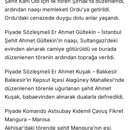
Şehit Kani Obi için ilk tören Şırnak’ta düzenlendi,
ardından naaşı memleketi Ordu’ya getirildi.
Ordu’daki cenazede duygu dolu anlar yaşandı.
Piyade Sözleşmeli Er Ahmet Gültekin – İstanbul
Şehit Ahmet Gültekin’in naaşı, Sultangazi’deki
evinden alınarak camiye götürüldü ve burada
düzenlenen törenin ardından toprağa verildi.
Piyade Sözleşmeli Er Ahmet Kuşak – Balıkesir
Balıkesir’in Kepsut ilçesi Alagüney Mahallesi’nde
düzenlenen törenle uğurlanan şehit Ahmet
Kuşak, babaevinden alınarak dualarla defnedildi.
Piyade Komando Astsubay Kıdemli Çavuş Fikret
Mangura – Manisa
Akhisar’daki törende şehit Mangura’nın eşi,