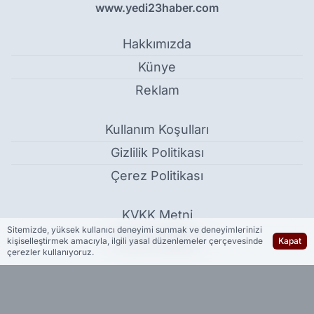
www.yedi23haber.com
Hakkımızda
Künye
Reklam
Kullanım Koşulları
Gizlilik Politikası
Çerez Politikası
KVKK Metni
Sitemizde, yüksek kullanıcı deneyimi sunmak ve deneyimlerinizi
İletişim Bilgileri
kişiselleştirmek amacıyla, ilgili yasal düzenlemeler çerçevesinde
Kapat
çerezler kullanıyoruz.
Şoför anneyi bu kez yolcular değil, 4’üz çocukları bekledi -
Güncel