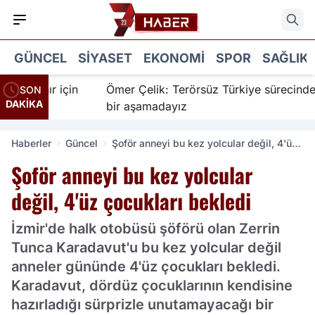
GÜNCEL
SIYASET
EKONOMI
SPOR
SAĞLIK
İnanır için
Ömer Çelik: Terörsüz Türkiye sürecinde ye
SON
DAKİKA
bir aşamadayız
Haberler
Güncel
Şoför anneyi bu kez yolcular değil, 4'üz
çocukları bekledi
Şoför anneyi bu kez yolcular
değil, 4'üz çocukları bekledi
İzmir'de halk otobüsü şöförü olan Zerrin
Tunca Karadavut'u bu kez yolcular değil
anneler gününde 4'üz çocukları bekledi.
Karadavut, dördüz çocuklarının kendisine
hazırladığı sürprizle unutamayacağı bir