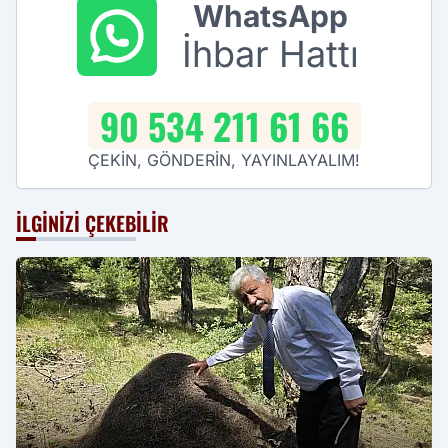
WhatsApp
İhbar Hattı
90 534 211 61 66
ÇEKİN, GÖNDERİN, YAYINLAYALIM!
İLGINIZI ÇEKEBILIR