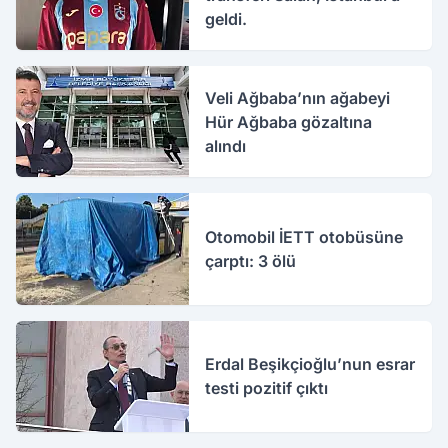
geldi.
Veli Ağbaba’nın ağabeyi
Hür Ağbaba gözaltına
alındı
Otomobil İETT otobüsüne
çarptı: 3 ölü
Erdal Beşikçioğlu’nun esrar
testi pozitif çıktı