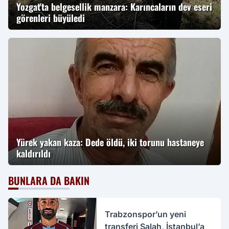
Yozgat'ta belgesellik manzara: Karıncaların dev eseri
görenleri büyüledi
Yürek yakan kaza: Dede öldü, iki torunu hastaneye
kaldırıldı
BUNLARA DA BAKIN
Trabzonspor’un yeni
transferi Salah, İstanbul’a