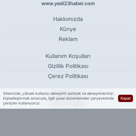
www.yedi23haber.com
Hakkımızda
Künye
Reklam
Kullanım Koşulları
Gizlilik Politikası
Çerez Politikası
KVKK Metni
Sitemizde, yüksek kullanıcı deneyimi sunmak ve deneyimlerinizi
kişiselleştirmek amacıyla, ilgili yasal düzenlemeler çerçevesinde
Kapat
İletişim Bilgileri
çerezler kullanıyoruz.
Trump: İran'la mutabakat benim için bitti - Dünya