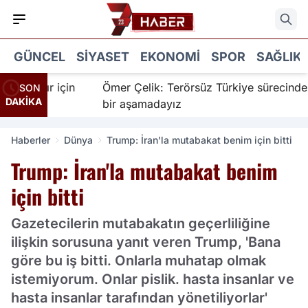
GÜNCEL
SIYASET
EKONOMI
SPOR
SAĞLIK
İnanır için
Ömer Çelik: Terörsüz Türkiye sürecinde ye
SON
DAKİKA
bir aşamadayız
Haberler
Dünya
Trump: İran'la mutabakat benim için bitti
Trump: İran'la mutabakat benim
için bitti
Gazetecilerin mutabakatın geçerliliğine
ilişkin sorusuna yanıt veren Trump, 'Bana
göre bu iş bitti. Onlarla muhatap olmak
istemiyorum. Onlar pislik. hasta insanlar ve
hasta insanlar tarafından yönetiliyorlar'