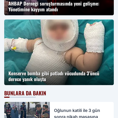
AHBAP Derneği soruşturmasında yeni gelişme:
Yönetimine kayyım atandı
Konserve bomba gibi patladı vücudunda 3’üncü
derece yanık oluştu
BUNLARA DA BAKIN
Oğlunun katili ile 3 gün
sonra nikah masasına