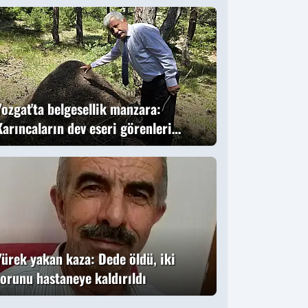
ündem oldu
Yozgat'ta belgesellik manzara:
Karıncaların dev eseri görenleri
büyüledi
Yürek yakan kaza: Dede öldü, iki
torunu hastaneye kaldırıldı