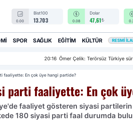
Bist100
Dolar
₺
13.703
47,61
0.00
0.08
0.
MI
SPOR
SAĞLIK
EĞITIM
KÜLTÜR
RESMI İL
rsüz Türkiye sürecinde yeni bir aşamadayız
ti faaliyette: En çok üye hangi partide?
si parti faaliyette: En çok ü
e'de faaliyet gösteren siyasi partilerin
lkede 180 siyasi parti faal durumda bul