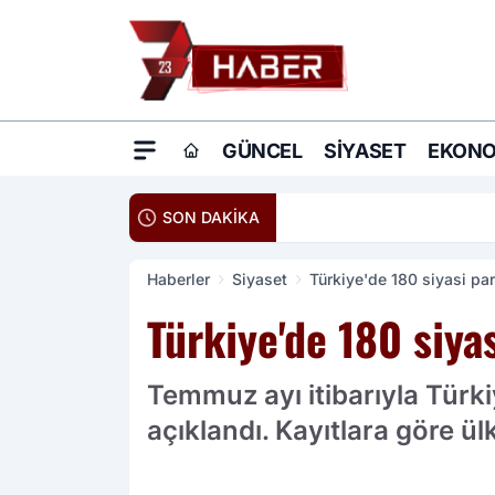
GÜNCEL
SIYASET
EKONO
20:16
Ömer Çelik: Terö
SON DAKİKA
Haberler
Siyaset
Türkiye'de 180 siyasi par
Türkiye'de 180 siya
Temmuz ayı itibarıyla Türkiy
açıklandı. Kayıtlara göre ü