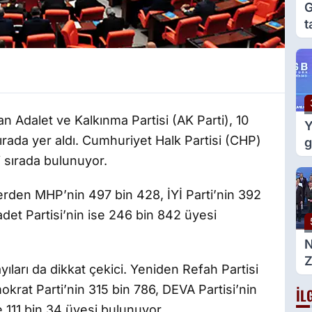
G
t
e
g
n Adalet ve Kalkınma Partisi (AK Parti), 10
Y
sırada yer aldı. Cumhuriyet Halk Partisi (CHP)
g
m
i sırada bulunuyor.
d
rden MHP’nin 497 bin 428, İYİ Parti’nin 392
adet Partisi’nin ise 246 bin 842 üyesi
Z
yıları da dikkat çekici. Yeniden Refah Partisi
g
krat Parti’nin 315 bin 786, DEVA Partisi’nin
İL
B
se 111 bin 34 üyesi bulunuyor.
a