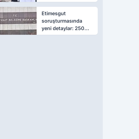
çıktı
Etimesgut
soruşturmasında
yeni detaylar: 250
milyon liralık rüşvet
iddiası