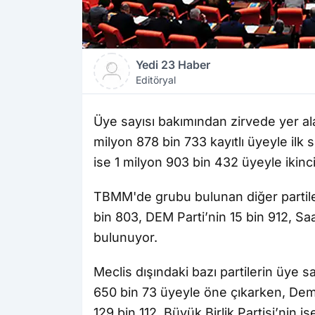
Yedi 23 Haber
Editöryal
Üye sayısı bakımından zirvede yer ala
milyon 878 bin 733 kayıtlı üyeyle ilk 
ise 1 milyon 903 bin 432 üyeyle ikinc
TBMM'de grubu bulunan diğer partile
bin 803, DEM Parti’nin 15 bin 912, Sa
bulunuyor.
Meclis dışındaki bazı partilerin üye sa
650 bin 73 üyeyle öne çıkarken, Demo
129 bin 112, Büyük Birlik Partisi’nin i