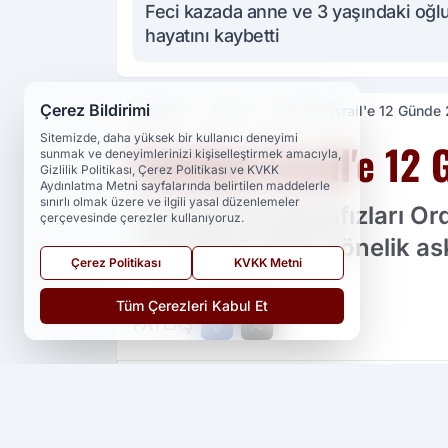
Feci kazada anne ve 3 yaşındaki oğl
hayatını kaybetti
Çerez Bildirimi
Haberler
Dünya
İran'dan İsrail'e 12 Günde
Sitemizde, daha yüksek bir kullanıcı deneyimi
İran'dan İsrail'e 12
sunmak ve deneyimlerinizi kişiselleştirmek amacıyla,
Gizlilik Politikası, Çerez Politikası ve KVKK
Aydınlatma Metni sayfalarında belirtilen maddelerle
sınırlı olmak üzere ve ilgili yasal düzenlemeler
İran Devrim Muhafızları O
çerçevesinde çerezler kullanıyoruz.
sırasında İsrail'e yönelik 
Çerez Politikası
KVKK Metni
Tüm Çerezleri Kabul Et
PAYLAŞ
Yedi 23 Haber
kaynağını Google'da ter