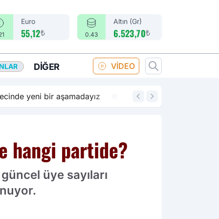
Euro
Altın (Gr)
₺
₺
55,12
6.523,70
21
0.43
VİDEO
DIĞER
ANLAR
14:18
Merkez Bankası fa
ye hangi partide?
 güncel üye sayıları
unuyor.