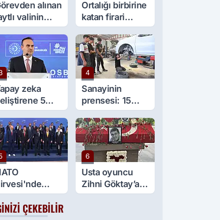
örevden alınan
Ortalığı birbirine
aytlı valinin
katan firari
şine sürpriz
maymun, kadını
örev
yaraladı
3
4
apay zeka
Sanayinin
eliştirene 5
prensesi: 15
ilyon lira kredi
yaşında 5 çırağı
esteği
var
5
6
NATO
Usta oyuncu
irvesi'nde
Zihni Göktay’a
ülümseten an:
veda
GINIZI ÇEKEBILIR
eyaz spor
yakkabılar