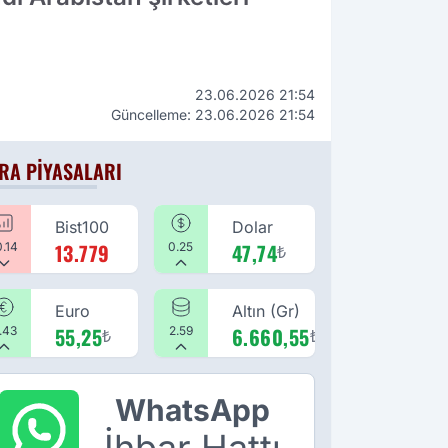
23.06.2026 21:54
Güncelleme: 23.06.2026 21:54
RA PIYASALARI
Bist100
Dolar
13.779
47,74
0.14
0.25
₺
Euro
Altın (Gr)
55,25
6.660,55
.43
₺
2.59
₺
WhatsApp