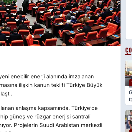
ÇO
yenilenebilir enerji alanında imzalanan
sına ilişkin kanun teklifi Türkiye Büyük
G
laştı.
t
e
alanan anlaşma kapsamında, Türkiye’de
g
ip güneş ve rüzgar enerjisi santrali
nıyor. Projelerin Suudi Arabistan merkezli