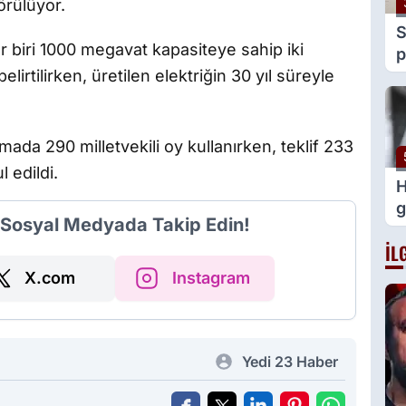
örülüyor.
S
 biri 1000 megavat kapasiteye sahip iki
p
lirtilirken, üretilen elektriğin 30 yıl süreyle
y
v
da 290 milletvekili oy kullanırken, teklif 233
 edildi.
H
g
i Sosyal Medyada Takip Edin!
İL
X.com
Instagram
Yedi 23 Haber