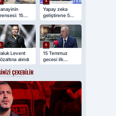
3
4
anayinin
Yapay zeka
rensesi: 15
geliştirene 5
aşında 5 çırağı
milyon lira kredi
ar
desteği
5
6
aluk Levent
15 Temmuz
özaltına alındı
gecesi ilk
gözaltı talimatını
GINIZI ÇEKEBILIR
o vermişti:
Başsavcıvekili
Ömer Faruk
Aydıner o anları
anlattı