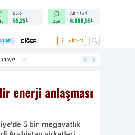
Euro
Altın (Gr)
₺
₺
55,25
6.660,55
43
2.59
VİDEO
DIĞER
ANLAR
14:18
Merkez Bankası fa
lir enerji anlaşması
ye'de 5 bin megavatlık
di Arabistan şirketleri