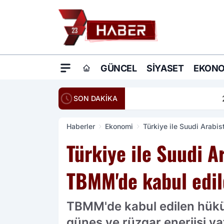
GÜNCEL
SIYASET
EKONO
20:16
Ömer Çelik: Terö
SON DAKİKA
Haberler
Ekonomi
Türkiye ile Suudi Arabis
Türkiye ile Suudi A
TBMM'de kabul edil
TBMM'de kabul edilen hükü
güneş ve rüzgar enerjisi yat