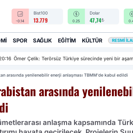
Bist100
Dolar
₺
13.779
47,74
-0.14
0.25
0.
MI
SPOR
SAĞLIK
EĞITIM
KÜLTÜR
RESMI İL
rsüz Türkiye sürecinde yeni bir aşamadayız
tan arasında yenilenebilir enerji anlaşması TBMM'de kabul edildi
rabistan arasında yenilenebi
di
metlerarası anlaşma kapsamında Türki
ırımı hayata geçirilecek. Projelerin Suu