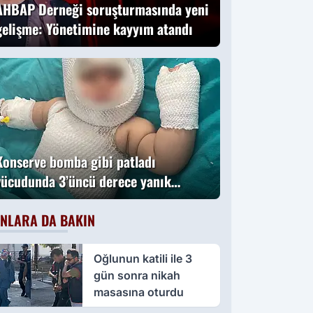
AHBAP Derneği soruşturmasında yeni
gelişme: Yönetimine kayyım atandı
Konserve bomba gibi patladı
vücudunda 3’üncü derece yanık
oluştu
NLARA DA BAKIN
Oğlunun katili ile 3
gün sonra nikah
masasına oturdu