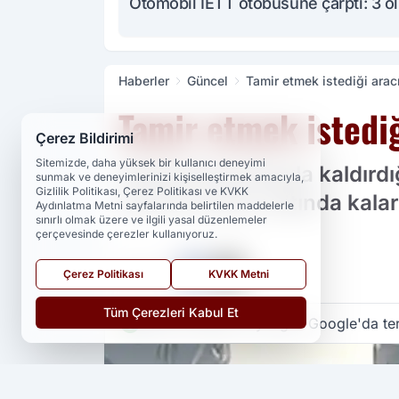
Otomobil İETT otobüsüne çarptı: 3 ö
Haberler
Güncel
Tamir etmek istediği aracı
Tamir etmek istediğ
Çerez Bildirimi
Sitemizde, daha yüksek bir kullanıcı deneyimi
İnebolu'da krikoyla kaldırd
sunmak ve deneyimlerinizi kişiselleştirmek amacıyla,
Gizlilik Politikası, Çerez Politikası ve KVKK
sonucu aracın altında kalar
Aydınlatma Metni sayfalarında belirtilen maddelerle
sınırlı olmak üzere ve ilgili yasal düzenlemeler
çerçevesinde çerezler kullanıyoruz.
PAYLAŞ
Çerez Politikası
KVKK Metni
Tüm Çerezleri Kabul Et
Yedi 23 Haber
kaynağını Google'da ter