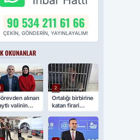
İhbar Hattı
90 534 211 61 66
ÇEKİN, GÖNDERİN, YAYINLAYALIM!
K OKUNANLAR
1
2
örevden alınan
Ortalığı birbirine
aytlı valinin
katan firari
şine sürpriz
maymun, kadını
örev
yaraladı