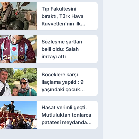
Tıp Fakültesini
bıraktı, Türk Hava
Kuvvetleri'nin ilk
kadın paşası oldu
Sözleşme şartları
belli oldu: Salah
imzayı attı
Böceklere karşı
ilaçlama yapıldı: 9
yaşındaki çocuk
öldü, annesi yoğun
bakımda
Hasat verimli geçti:
Mutluluktan tonlarca
patatesi meydanda
dağıttı