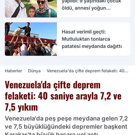
yapıldı: 9 yaşındaki çocuk
öldü, annesi yoğun
bakımda
Hasat verimli geçti:
Mutluluktan tonlarca
patatesi meydanda dağıttı
Haberler
Dünya
Venezuela'da çifte deprem felaketi: 40
saniye arayla 7,2 ve 7,5 yıkım
Venezuela'da çifte deprem
felaketi: 40 saniye arayla 7,2 ve
7,5 yıkım
Venezuela'da peş peşe meydana gelen 7,2
ve 7,5 büyüklüğündeki depremler başkent
Karakas'ta büyük hasara yol açtı.