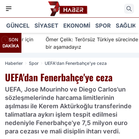
GÜNCEL
SIYASET
EKONOMI
SPOR
SAĞLIK
nanır için
Ömer Çelik: Terörsüz Türkiye sürecinde yen
SON
DAKİKA
bir aşamadayız
Haberler
Spor
UEFA'dan Fenerbahçe'ye ceza
UEFA'dan Fenerbahçe'ye ceza
UEFA, Jose Mourinho ve Diego Carlos'un
sözleşmelerinde harcama limitlerinin
aşılması ile Kerem Aktürkoğlu transferinde
talimatlara aykırı işlem tespit edilmesi
nedeniyle Fenerbahçe'ye 7,5 milyon euro
para cezası ve mali disiplin ihtarı verdi.