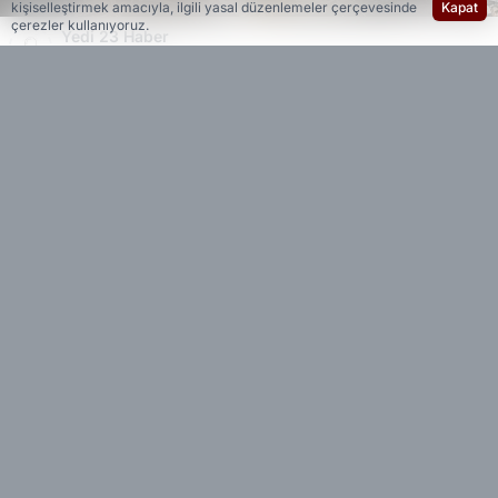
kişiselleştirmek amacıyla, ilgili yasal düzenlemeler çerçevesinde
Kapat
çerezler kullanıyoruz.
Yedi 23 Haber
Editöryal
Venezuela, çarşamba günü peş peşe meydana
gelen 7,2 ve 7,5 büyüklüğündeki iki şiddetli
depremle sarsıldı. 40 saniye arayla meydana
gelen iki depremin ardından ilk belirlemelere
göre en az 32 kişi hayatını kaybetti, 700 kişi
yaralandı ve yüzlerce kişi kayıp durumda.
Ülkede Ohal ilan edildi
Başkent Karakas'ta binaların yıkıldığı, çok sayıda
yapının hasar gördüğü depremlerin ardından
geçici Devlet Başkanı Delcy Rodriguez ülke
genelinde olağanüstü hal ilan etti.