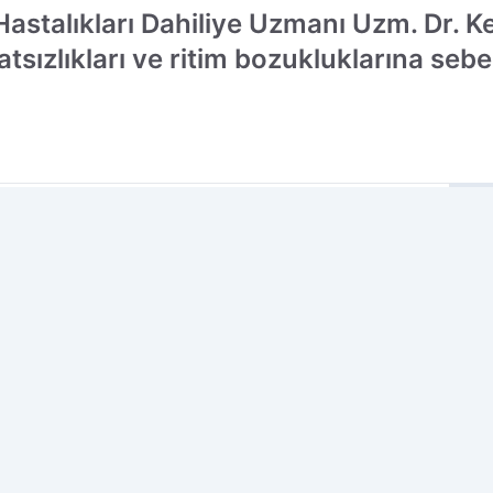
Hastalıkları Dahiliye Uzmanı Uzm. Dr. K
tsızlıkları ve ritim bozukluklarına sebep
cih edilen kaynak olarak ekleyin!
ÇO