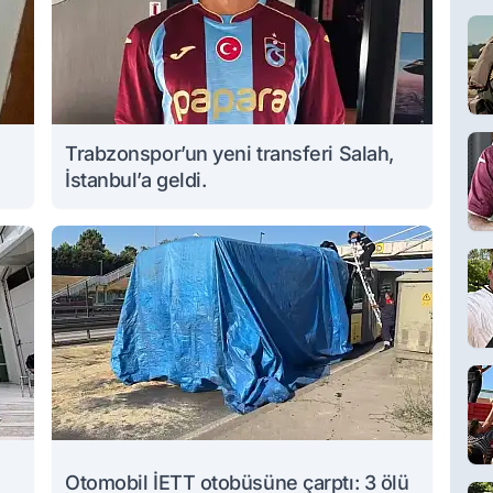
Trabzonspor’un yeni transferi Salah,
İstanbul’a geldi.
Otomobil İETT otobüsüne çarptı: 3 ölü