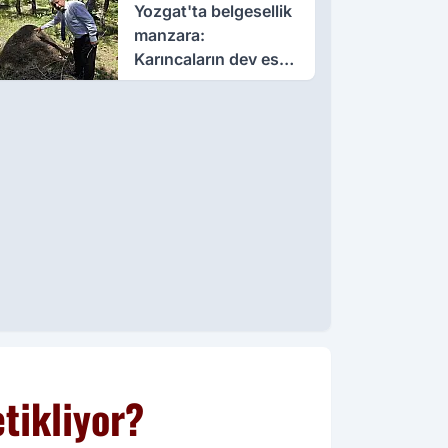
Yozgat'ta belgesellik
manzara:
Karıncaların dev eseri
görenleri büyüledi
etikliyor?