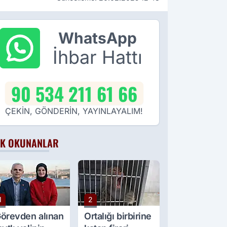
WhatsApp
İhbar Hattı
90 534 211 61 66
ÇEKİN, GÖNDERİN, YAYINLAYALIM!
K OKUNANLAR
1
2
örevden alınan
Ortalığı birbirine