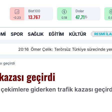
Bist100
Dolar
₺
13.767
47,71
-0.23
0.18
0.
MI
SPOR
SAĞLIK
EĞITIM
KÜLTÜR
RESMI İL
rsüz Türkiye sürecinde yeni bir aşamadayız
ı geçirdi
kazası geçirdi
çekimlere giderken trafik kazası geçird