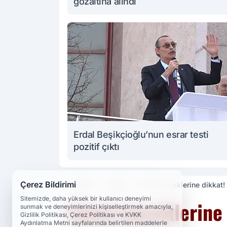
gözaltına alındı
Erdal Beşikçioğlu’nun esrar testi
pozitif çıktı
Çerez Bildirimi
Haberler
Sağlık
Enerji içeceklerine dikkat! 
Sitemizde, daha yüksek bir kullanıcı deneyimi
Enerji içeceklerine 
sunmak ve deneyimlerinizi kişiselleştirmek amacıyla,
Gizlilik Politikası, Çerez Politikası ve KVKK
Aydınlatma Metni sayfalarında belirtilen maddelerle