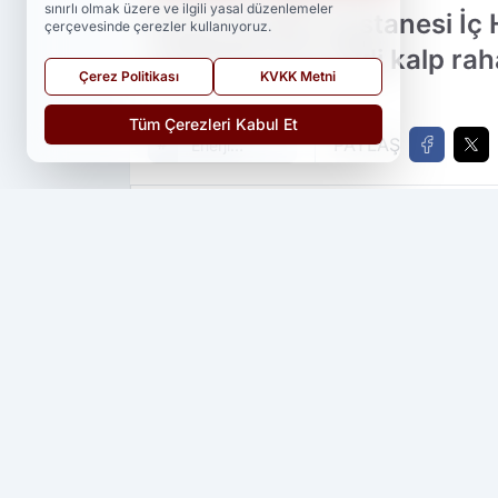
sınırlı olmak üzere ve ilgili yasal düzenlemeler
Kozan Devlet Hastanesi İç 
çerçevesinde çerezler kullanıyoruz.
arasında çok ciddi kalp raha
Çerez Politikası
KVKK Metni
Tüm Çerezleri Kabul Et
PAYLAŞ
Enerji
Içecekleri
Yedi 23 Haber
kaynağını Google'da ter