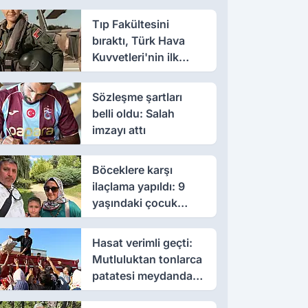
Tıp Fakültesini
bıraktı, Türk Hava
Kuvvetleri'nin ilk
kadın paşası oldu
Sözleşme şartları
belli oldu: Salah
imzayı attı
Böceklere karşı
ilaçlama yapıldı: 9
yaşındaki çocuk
öldü, annesi yoğun
bakımda
Hasat verimli geçti:
Mutluluktan tonlarca
patatesi meydanda
dağıttı