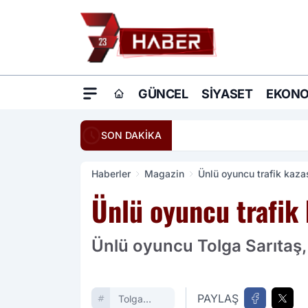
GÜNCEL
SIYASET
EKONO
20:16
Ömer Çelik: Terö
SON DAKİKA
Haberler
Magazin
Ünlü oyuncu trafik kazas
Ünlü oyuncu trafik 
Ünlü oyuncu Tolga Sarıtaş, 
PAYLAŞ
Tolga