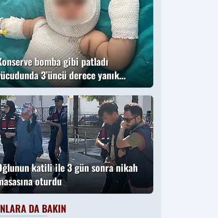
Konserve bomba gibi patladı
vücudunda 3’üncü derece yanık
oluştu
Oğlunun katili ile 3 gün sonra nikah
masasına oturdu
NLARA DA BAKIN