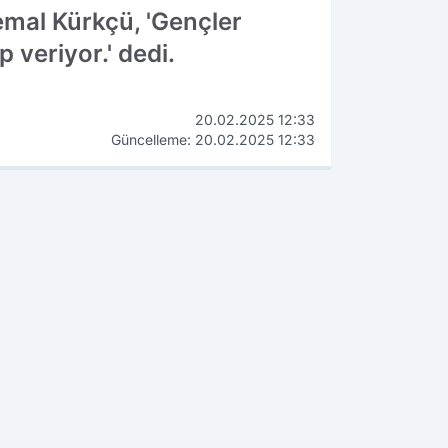
emal Kürkçü, 'Gençler
 veriyor.' dedi.
20.02.2025 12:33
Güncelleme: 20.02.2025 12:33
WhatsApp
İhbar Hattı
90 534 211 61 66
ÇEKİN, GÖNDERİN, YAYINLAYALIM!
K OKUNANLAR