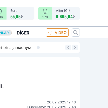
Euro
Altın (Gr)
₺
₺
55,05
6.605,04
06
1.73
VİDEO
DIĞER
ANLAR
14:18
Merkez Bankası fa
i.
20.02.2025 12:43
Güncelleme: 20.02.2025 12:48