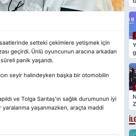
t
e
g
saatlerinde setteki çekimlere yetişmek için
Y
k kazası geçirdi. Ünlü oyuncunun aracına arkadan
g
m
süreli panik yaşandı.
d
acın seyir halindeyken başka bir otomobilin
apıldı ve Tolga Sarıtaş’ın sağlık durumunun iyi
Z
ir yaralanma yaşanmazken, araçta maddi
g
İL
B
a
g