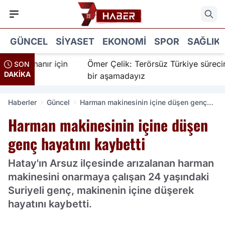
GÜNCEL
SIYASET
EKONOMI
SPOR
SAĞLIK
 İnanır için
Ömer Çelik: Terörsüz Türkiye sürecinde ye
SON
DAKİKA
bir aşamadayız
Haberler
Güncel
Harman makinesinin içine düşen genç
hayatını kaybetti
Harman makinesinin içine düşen
genç hayatını kaybetti
Hatay'ın Arsuz ilçesinde arızalanan harman
makinesini onarmaya çalışan 24 yaşındaki
Suriyeli genç, makinenin içine düşerek
hayatını kaybetti.