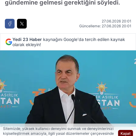
gündemine gelmesi gerektiğini söyledi.
27.06.2026 20:01
Güncelleme: 27.06.2026 20:01
Yedi 23 Haber
kaynağını Google'da tercih edilen kaynak
olarak ekleyin!
Sitemizde, yüksek kullanıcı deneyimi sunmak ve deneyimlerinizi
Yedi 23 Haber
kişiselleştirmek amacıyla, ilgili yasal düzenlemeler çerçevesinde
Kapat