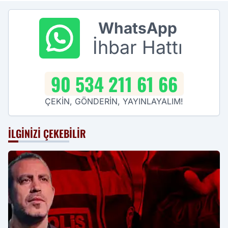
WhatsApp
İhbar Hattı
90 534 211 61 66
ÇEKİN, GÖNDERİN, YAYINLAYALIM!
İLGINIZI ÇEKEBILIR