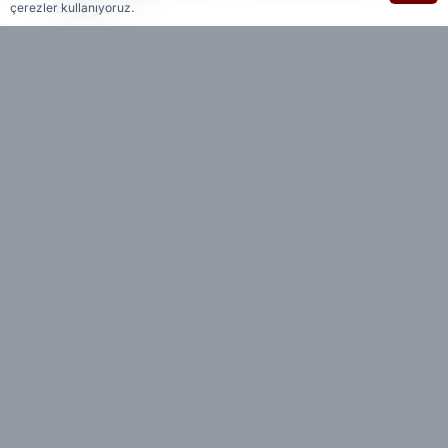
Editöryal
çerezler kullanıyoruz.
AK Parti Sözcüsü Ömer Çelik, "Terörsüz
Türkiye" sürecinde yeni bir aşamaya geçildiğini
belirterek, terör örgütünün silah bırakmasını
sağlayacak yasal zeminin hızla oluşturulması
gerektiğini söyledi.
Sakarya'nın Sapanca ilçesinde düzenlenen
"Çeyrek Asırlık Destan AK Parti" temalı 33.
İstişare ve Değerlendirme Toplantısı
kapsamında gazetecilere açıklamalarda bulunan
Çelik, Cumhurbaşkanı Recep Tayyip Erdoğan'ın
kamp açılışında bu konuya kapsamlı şekilde
değindiğini ifade etti.