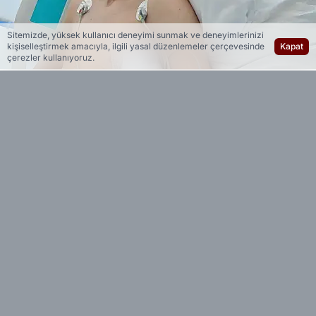
Sitemizde, yüksek kullanıcı deneyimi sunmak ve deneyimlerinizi
kişiselleştirmek amacıyla, ilgili yasal düzenlemeler çerçevesinde
Kapat
çerezler kullanıyoruz.
Yedi 23 Haber
Editöryal
İddiaya göre, 26 Haziran'da Ali Kuşçu Parkı'nda
İ.O. (16), 11. sınıf öğrencisi Erencan Alparslan'ı
(17) sevgilisine beğeni attığını öne sürerek
bıçakla kovalamaya başladı. İ.O.'nun, kovalamaca
sonucu yere düşen Erencan'ı iki kez bıçakladığı
öğrenildi. Çevredekilerin ihbarı üzerine olay
yerine gelen sağlık ekiplerince ilk müdahalesi
yapılan ağır yaralı Erencan Alparslan, ambulansla
hastaneye kaldırıldı.