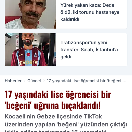
Yürek yakan kaza: Dede
öldü, iki torunu hastaneye
kaldırıldı
Trabzonspor’un yeni
transferi Salah, İstanbul’a
geldi.
Haberler
Güncel
17 yaşındaki lise öğrencisi bir 'beğeni'
uğruna bıçaklandı!
17 yaşındaki lise öğrencisi bir
'beğeni' uğruna bıçaklandı!
Kocaeli'nin Gebze ilçesinde TikTok
üzerinden yapılan 'beğeni' yüzünden çıktığı