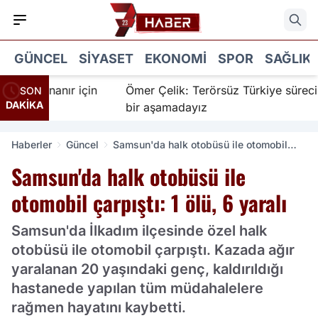
GÜNCEL
SIYASET
EKONOMI
SPOR
SAĞLIK
 İnanır için
Ömer Çelik: Terörsüz Türkiye sürecinde y
SON
DAKİKA
bir aşamadayız
Haberler
Güncel
Samsun'da halk otobüsü ile otomobil
çarpıştı: 1 ölü, 6 yaralı
Samsun'da halk otobüsü ile
otomobil çarpıştı: 1 ölü, 6 yaralı
Samsun'da İlkadım ilçesinde özel halk
otobüsü ile otomobil çarpıştı. Kazada ağır
yaralanan 20 yaşındaki genç, kaldırıldığı
hastanede yapılan tüm müdahalelere
rağmen hayatını kaybetti.