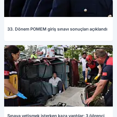
33. Dönem POMEM giriş sınavı sonuçları açıklandı
Sınava yetişmek isterken kaza yaptılar: 3 öğrenci