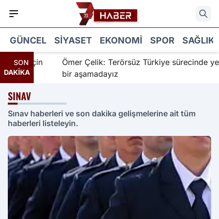
GÜNCEL
SIYASET
EKONOMI
SPOR
SAĞLIK
r için
Ömer Çelik: Terörsüz Türkiye sürecinde yeni
SON
DAKİKA
bir aşamadayız
SINAV
Sınav haberleri ve son dakika gelişmelerine ait tüm
haberleri listeleyin.